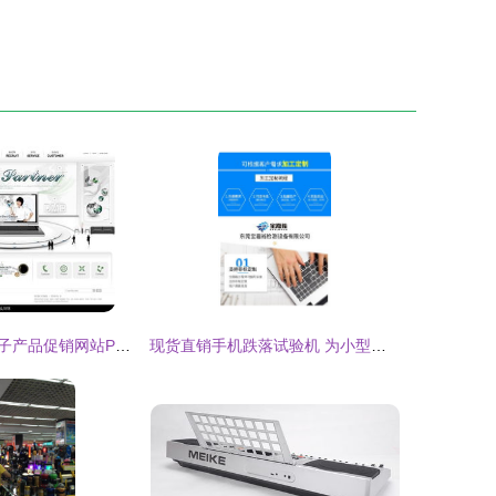
【限免下载】电子产品促销网站PSD模板（编号1156889）红动网精选素材
现货直销手机跌落试验机 为小型电子产品提供精准微跌落测试解决方案