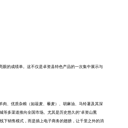
份亮眼的成绩单。这不仅是卓资县特色产品的一次集中展示与
牛羊肉、优质杂粮（如莜麦、藜麦）、胡麻油、马铃薯及其深
城等多渠道推向全国市场。尤其是历史悠久的“卓资山熏
的线下销售模式，而是插上电子商务的翅膀，让千里之外的消