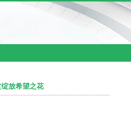
贫绽放希望之花